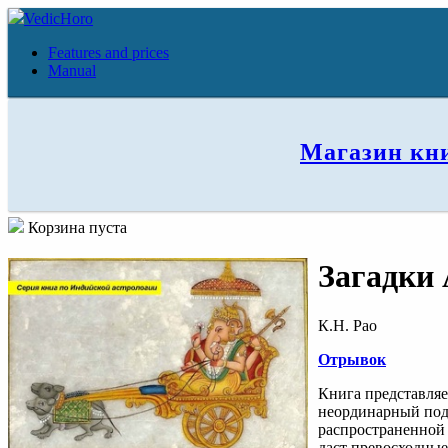
VedicHoro
Features and prices
Manual
Магазин кн
Корзина пуста
Загадки
К.Н. Рао
Отрывок
Книга представляе
неординарный подх
распространенной 
даст превосходные