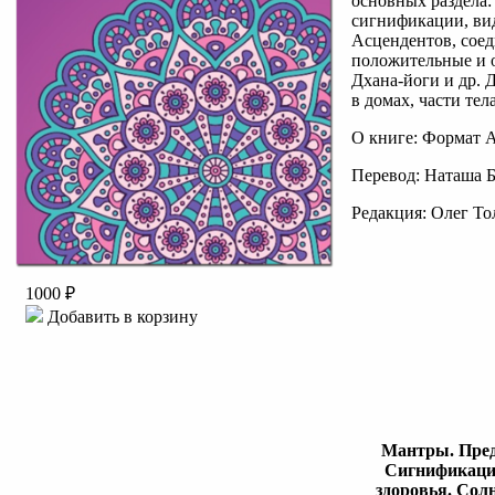
основных раздела:
сигнификации, вид
Асцендентов, соед
положительные и о
Дхана-йоги и др. 
в домах, части те
О книге: Формат A
Перевод: Наташа 
Редакция: Олег То
1000 ₽
Добавить в корзину
Мантры. Пред
Сигнификации
здоровья. Сол