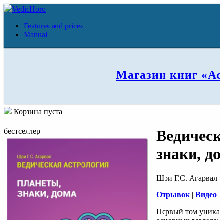
VedicHoro
Features and prices
Manual
Магазин книг «А
Корзина пуста
бестселлер
Ведическ
знаки, д
Шри Г.С. Агарвал
Отрывок
|
Видео
Первый том уникал