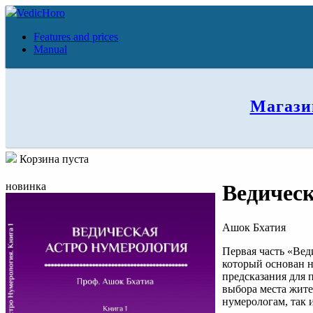
VedicHoro
Features and prices
Manual
Магази
Корзина пуста
новинка
Ведическ
Ашок Бхатия
Первая часть «Вед
который основан 
предсказания для 
выбора места жите
нумерологам, так 