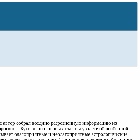
ге автор собрал воедино разрозненную информацию из
роскопа. Буквально с первых глав вы узнаете об особенной
сывает благоприятные и неблагоприятные астрологические
емью: результаты планет в 12-ти домах, накшатры, йоги и т.д.