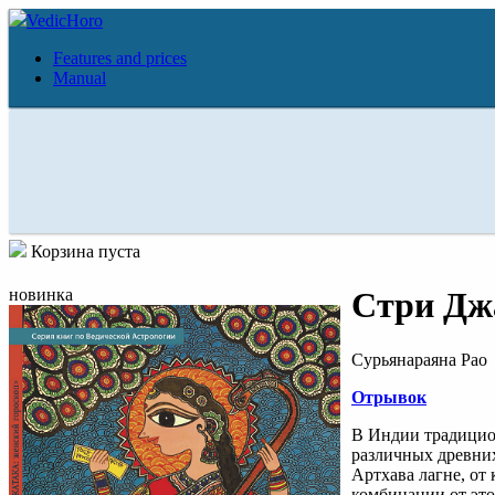
VedicHoro
Features and prices
Manual
Корзина пуста
новинка
Стри Дж
Сурьянараяна Рао
Отрывок
В Индии традицион
различных древних
Артхава лагне, от
комбинации от это