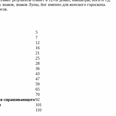
 знаков, знаков Луны, йог именно для женского гороскопа.
огов.
5
7
12
16
21
25
28
36
43
47
59
65
70
ния спрашивающего
92
и
101
110