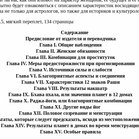
ытно будет ознакомиться с описанием характеристик восходящих
а не только для астрологов, но также для историков и культурол
5, мягкий переплет, 134 страницы
Содержание
Предисловие от издателя и переводчика
Глава I.
Общие наблюдения
Глава II.
Женские обязанности
Глава III.
Комбинации для проституток
Глава IV.
Меры предосторожности при прогнозировании
Глава V.
Источники силы и слабости
Глава VI.
Благоприятные аспекты и соединения
Глава VII.
Характеристики 12 знаков Раши
Глава VIII.
Результаты накшатр
Глава IX.
Бхава пхала, или значения планет в 12 домах
Глава X.
Раджа-йоги, или благоприятные комбинации
Глава XI.
Другие виды йог
Глава XII.
Половое созревание и менструация
таты, которые следует предсказать, исходя из местоположе
Глава XIV.
Результаты планет в домах во время менструаци
Глава XV.
Особые правила