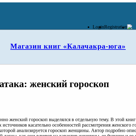
Login
Registration
Магазин книг «Калачакра-юга»
атака: женский гороскоп
но женский гороскоп выделялся в отдельную тему. В этой кни
 источников касательно особенностей рассмотрения женского го
 которой анализируется гороскоп женщины. Автор подробно опи
й лагны, как они влияют на характер женщины, ее будущее и ее с