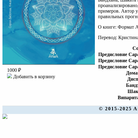
проанализировано,
примеров. Автор у
правильных прогн
О книге: Формат A
Перевод: Кристин
Со
Предисловие Сар
Предисловие Сар
Предисловие Сар
1000 ₽
Дома
Добавить в корзину
Дисп
Банд
Шак
Випарит
© 2015-2025 A