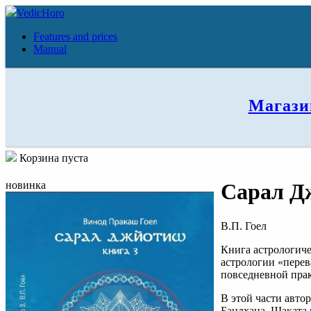
VedicHoro
Features and prices
Manual
Магази
Корзина пуста
новинка
Сарал Д
В.П. Гоел
Книга астрологиче
астрологии «перев
повседневной прак
В этой части авто
Бандхана, Шаката 