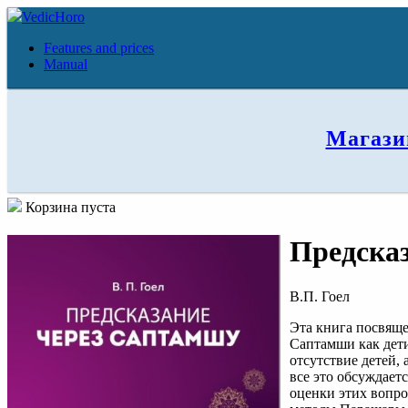
VedicHoro
Features and prices
Manual
Магази
Корзина пуста
Предска
В.П. Гоел
Эта книга посвящ
Саптамши как дети
отсутствие детей,
все это обсуждает
оценки этих вопро