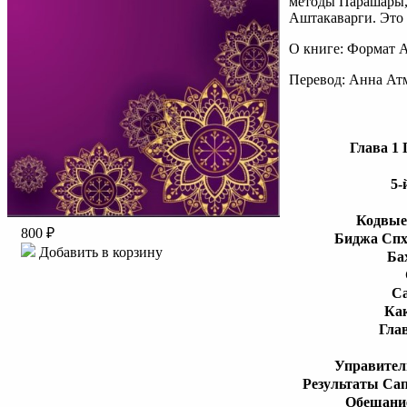
методы Парашары,
Аштакаварги. Это 
О книге: Формат A
Перевод: Анна Ат
Глава 1
5-
Кодвые
800 ₽
Биджа Спх
Добавить в корзину
Ба
Са
Как
Гла
Управител
Результаты Сап
Обещание