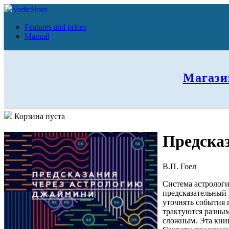
VedicHoro
Features and prices
Manual
Магази
Корзина пуста
Предска
В.П. Гоел
Система астролог
предсказательный 
уточнять события 
трактуются разным
сложным. Эта книг