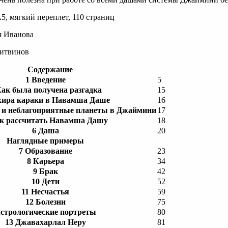
5, мягкий переплет, 110 страниц
я Иванова
Литвинов
Содержание
1 Введение
5
Как была получена разгадка
15
хира караки в Навамша Даше
16
 и неблагоприятные планеты в Джаймини
17
ак рассчитать Навамша Дашу
18
6 Даша
20
Наглядные примеры
7 Образование
23
8 Карьера
34
9 Брак
42
10 Дети
52
11 Несчастья
59
12 Болезни
75
стрологические портреты
80
13 Джавахарлал Неру
81