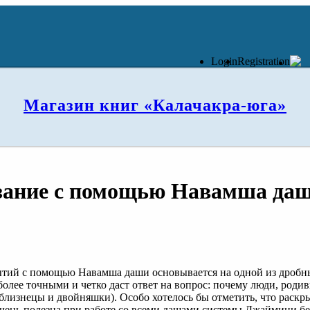
Login
Registration
Магазин книг «Калачакра-юга»
зание с помощью Навамша да
тий с помощью Навамша даши основывается на одной из дробных
более точными и четко даст ответ на вопрос: почему люди, родив
близнецы и двойняшки). Особо хотелось бы отметить, что раскр
очень полезна при работе со всеми дашами системы Джаймини бе