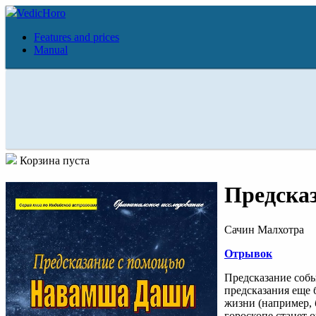
VedicHoro
Features and prices
Manual
Корзина пуста
Предска
Сачин Малхотра
Отрывок
Предсказание собы
предсказания еще 
жизни (например, 
гороскопе станет 