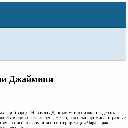
ши Джаймини
 карт (варг) – Навамше. Данный метод позволит сделать
шиеся в один и тот же день, месяц, год и час проживают разные
ытая в книге информация по интерпретации Чара карак в
з исключения.