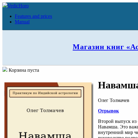
VedicHoro
Features and prices
Manual
Магазин книг «А
Корзина пуста
Навамша
Олег Толмачев
Отрывок
Второй выпуск из
Навамша. Это важн
внутренний мир че
руководстве подро