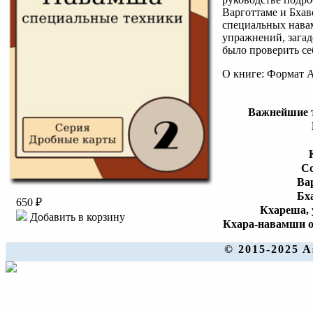
Варготтаме и Бхав
специальных навам
упражнений, загад
было проверить се
О книге: Формат А
Важнейшие 
С
Ва
Бх
650 ₽
Кхареша, 
Добавить в корзину
Кхара-навамши о
© 2015-2025 A