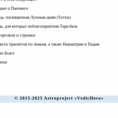
цию о Панчанге
ица, посвященная Лунным дням (Титхи)
, для которых неблагоприятная Тара-бала
торговли и стрижки
 всех транзитов по знакам, а также Накшатрам и Падам
ью Бхаге
ении
© 2015-2025 Astroproject «VedicHoro»