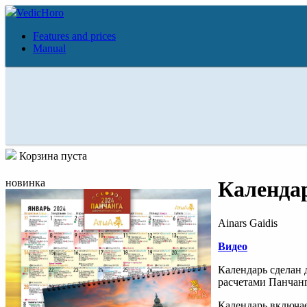
VedicHoro
Features and prices
Manual
Корзина пуста
новинка
Календар
Ainars Gaidis
Видео
Календарь сделан 
расчетами Панчан
Календарь включае