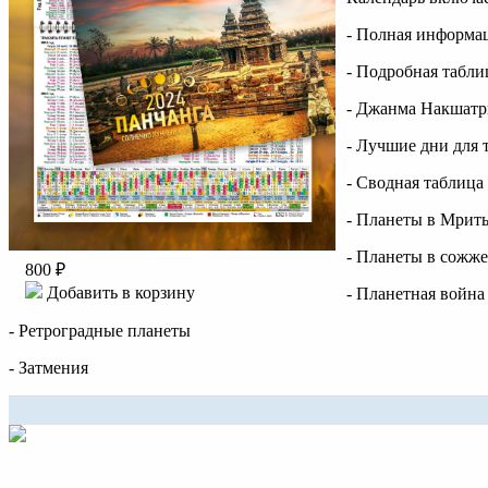
- Полная информа
- Подробная табл
- Джанма Накшатры
- Лучшие дни для 
- Cводная таблица
- Планеты в Мрит
- Планеты в сожж
800 ₽
Добавить в корзину
- Планетная война
- Ретроградные планеты
- Затмения