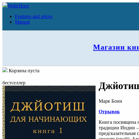
VedicHoro
Features and prices
Manual
Магазин кн
Корзина пуста
бестселлер
Джйотиш
Марк Бони
Отрывок
Книга посвящена 
традиции Индии –
предсказательная
средств (упай). А