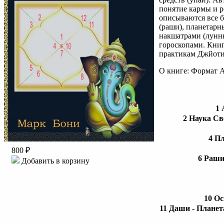
понятие кармы и р
описываются все б
(раши), планетарн
накшатрами (лунн
гороскопами. Книг
практикам Джйот
О книге: Формат A
1 
2 Наука Св
4 П
800 ₽
6 Раши
Добавить в корзину
10 О
11 Даши - Плане