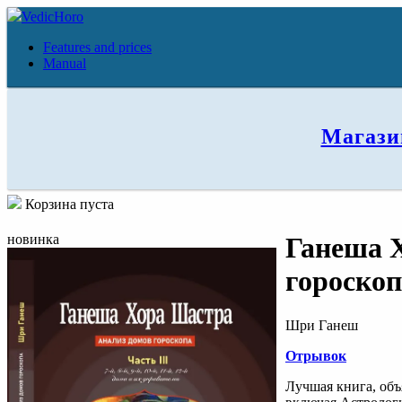
VedicHoro
Features and prices
Manual
Магази
Корзина пуста
новинка
Ганеша 
гороскоп
Шри Ганеш
Отрывок
Лучшая книга, объ