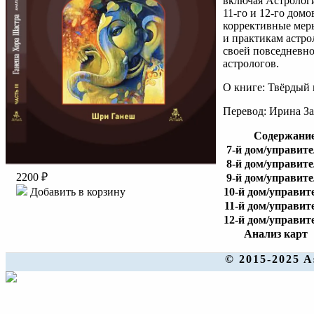
включая Астрологию
11-го и 12-го дом
коррективные меры
и практикам астро
своей повседневн
астрологов.
О книге: Твёрдый 
Перевод: Ирина З
Содержани
7-й дом/управит
8-й дом/управит
2200 ₽
9-й дом/управит
10-й дом/управит
Добавить в корзину
11-й дом/управит
12-й дом/управит
Анализ карт
© 2015-2025 A