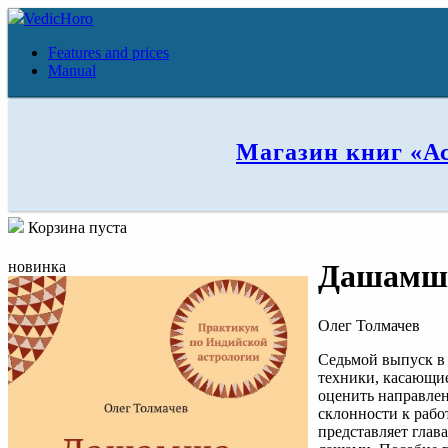
VedicHoro
Features and prices
Manual
Магазин книг «А
Корзина пуста
новинка
Дашамша
Олег Толмачев
Седьмой выпуск в
техники, касающи
оценить направлен
склонности к рабо
представляет глав