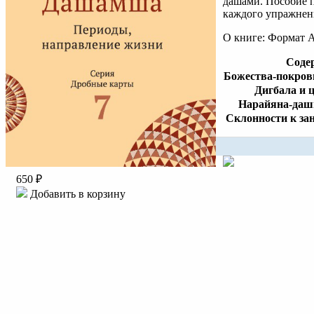
дашами. Пособие п
каждого упражнени
О книге: Формат А
Соде
Божества-покро
Дигбала и 
Нарайяна-даш
Склонности к за
650 ₽
Добавить в корзину