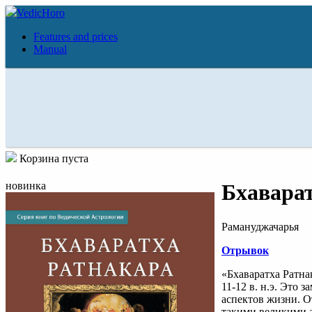
VedicHoro
Features and prices
Manual
Корзина пуста
новинка
Бхавара
Рамануджачарья
Отрывок
«Бхаваратха Ратна
11-12 в. н.э. Это
аспектов жизни. 
такими великими а