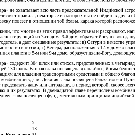
ара» не охватывает всю часть предсказательной Индийской астро
числяет правила, некоторые из которых вы не найдете в других 
ловеку повезет в отношении той бхавы, карака которой расположе
или, что многие из этих правил эффективны и раскрывают, напр
, аспектирующий из 7-го дома 9-й дом, образует йогу в свою даш
одетель, а дает смешанные результаты; в) Сатурн в качестве упр
стерство в поэзии; г) Венера, расположенная в 12-м доме от лаг
анная планета в 5-м или 9-м доме, образует дхана-йогу, делающ
ара» содержит 384 шлок или стихов, представленных в четырнадц
ей 130 шлок. Вторая глава посвящена дхана-йоге, йогам бедност
нациям для владения транспортными средствами и общего благоп
 комбинации удачи. Девятая глава посвящена Раджа-йоге и Пунь
 предсказать дашу или антрадашу, в период которой, скорее все
ах и их результатах. В двенадцатой главе перечислены комбина
едняя глава посвящена фундаментальным принципам индийской 
5
13
я. Вкус и речь
31