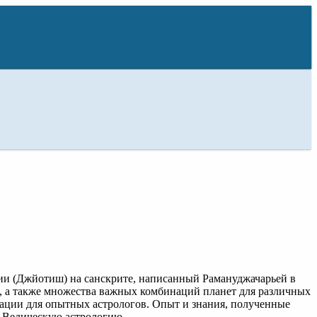
гии (Джйотиш) на санскрите, написанный Рамануджачарьей в
агн, а также множества важных комбинаций планет для различных
ации для опытных астрологов. Опыт и знания, полученные
ю Ведическую астрологию.