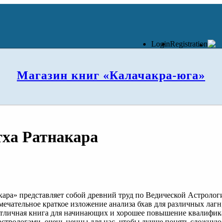
Login
Registration
Магазин книг «Калачакра-юга»
тха Ратнакара
кара» представляет собой древний труд по Ведической Астроло
 замечательное краткое изложение анализа бхав для различных л
Отличная книга для начинающих и хорошее повышение квалифик
стрологами, очень ценны для нас, чтобы лучше понять сложну