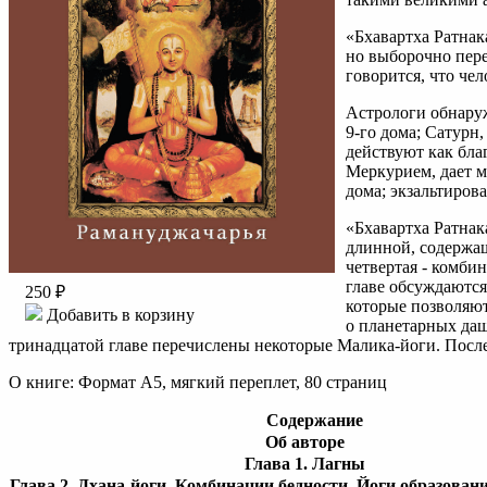
«Бхавартха Ратнак
но выборочно пере
говорится, что че
Астрологи обнаруж
9-го дома; Сатурн
действуют как благ
Меркурием, дает ма
дома; экзальтиров
«Бхавартха Ратнак
длинной, содержащ
четвертая - комби
главе обсуждаются
250 ₽
которые позволяют
Добавить в корзину
о планетарных даш
тринадцатой главе перечислены некоторые Малика-йоги. Посл
О книге: Формат A5, мягкий переплет, 80 страниц
Содержание
Об авторе
Глава 1. Лагны
Глава 2. Дхана-йоги. Комбинации бедности. Йоги образовани