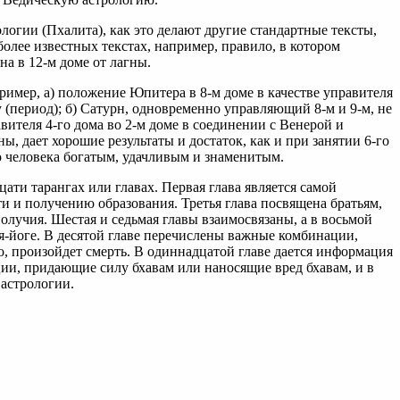
логии (Пхалита), как это делают другие стандартные тексты,
более известных текстах, например, правило, в котором
на в 12-м доме от лагны.
имер, а) положение Юпитера в 8-м доме в качестве управителя
у (период); б) Сатурн, одновременно управляющий 8-м и 9-м, не
авителя 4-го дома во 2-м доме в соединении с Венерой и
ны, дает хорошие результаты и достаток, как и при занятии 6-го
ую человека богатым, удачливым и знаменитым.
ати тарангах или главах. Первая глава является самой
и и получению образования. Третья глава посвящена братьям,
олучия. Шестая и седьмая главы взаимосвязаны, а в восьмой
я-йоге. В десятой главе перечислены важные комбинации,
го, произойдет смерть. В одиннадцатой главе дается информация
ции, придающие силу бхавам или наносящие вред бхавам, и в
астрологии.