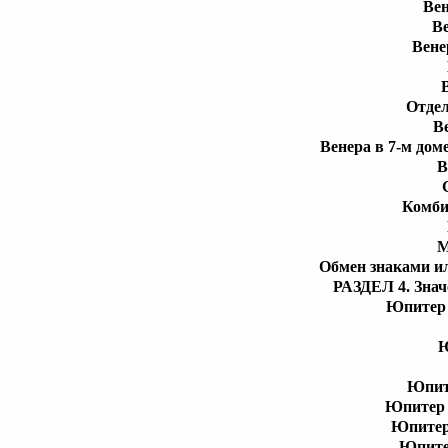
Вен
В
Вене
Отдел
В
Венера в 7-м дом
В
Комби
М
Обмен знаками и
РАЗДЕЛ 4. Знач
Юпитер 
Ю
Юпите
Юпитер 
Юпитер 
Юпитер