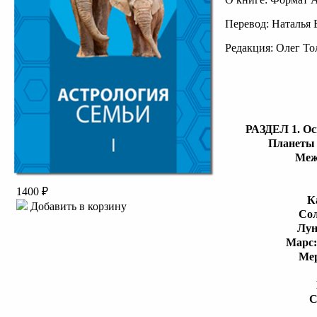
Перевод: Наталья
Редакция: Олег То
РАЗДЕЛ 1. Ос
Планеты 
Меж
1400 ₽
К
Добавить в корзину
Сол
Лун
Марс:
Мер
С