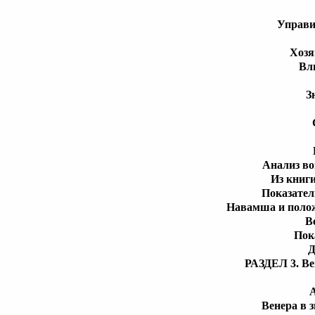
Управи
Хозя
Вл
З
Анализ во
Из книг
Показател
Навамша и полож
В
Пок
Д
РАЗДЕЛ 3. Ве
Венера в 