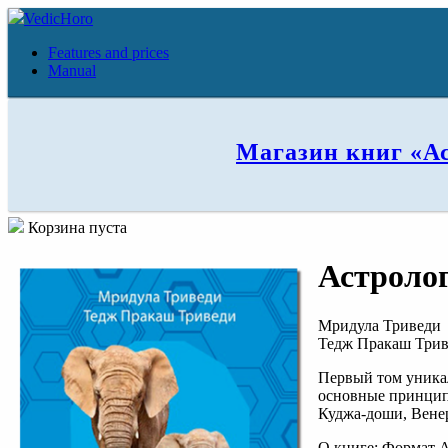
VedicHoro
Features and prices
Manual
Магазин книг «А
Корзина пуста
Астролог
Мридула Триведи
Тедж Пракаш Три
Первый том уникал
основные принципы
Куджа-доши, Венер
О книге: Формат A