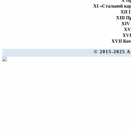
X Пр
XI «Стальной кар
XII 
XIII П
XIV
XV
XVI
XVII Ко
© 2015-2025 A