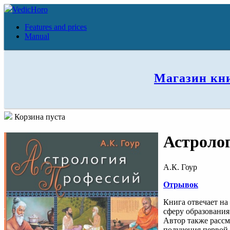
VedicHoro
Features and prices
Manual
Магазин кн
Корзина пуста
Астроло
А.К. Гоур
Отрывок
Книга отвечает н
сферу образования
Автор также рассм
получения первой 