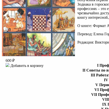
Зодиака в гороско
профессиях – это 
чрезвычайно досту
книгу интересной,
О книге: Формат A
Перевод: Елена Го
Редакция: Виктор
600 ₽
I Проф
Добавить в корзину
II Советы по 
III Работа
IV
V Перио
VI Проф
VII Профе
VII
IX 